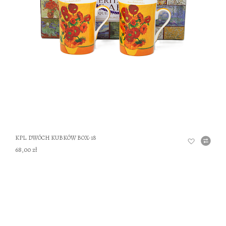
DO
KPL. DWÓCH KUBKÓW BOX-18
68,00 zł