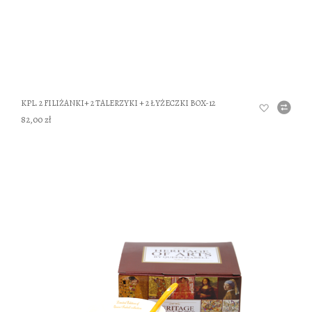
KPL. 2 FILIŻANKI+ 2 TALERZYKI + 2 ŁYŻECZKI BOX-12
82,00 zł