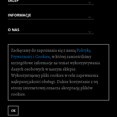
SKLEP
INFORMACJE
O NAS
Zachęcamy do zapoznania się z naszą
Polityką
© 2025 Queen Isabell. Wszystkie prawa zastrzeżone.
Prywatności i Cookies
, w której zamieściliśmy
KONTAKT
szczegółowe informacje na temat wykorzystywania
danych osobowych w naszym sklepie.
ul. Gliwica 18, 43-190 Mikołów
Wykorzystujemy pliki cookies w celu zapewnienia
+48 32 226 29 42
najlepszej jakości obsługi. Dalsze korzystanie z tej
kontakt@queenisabell.eu
strony internetowej oznacza akceptację plików
queenisabell24@gmail.com
cookies.
ŚLEDŹ NAS
OK