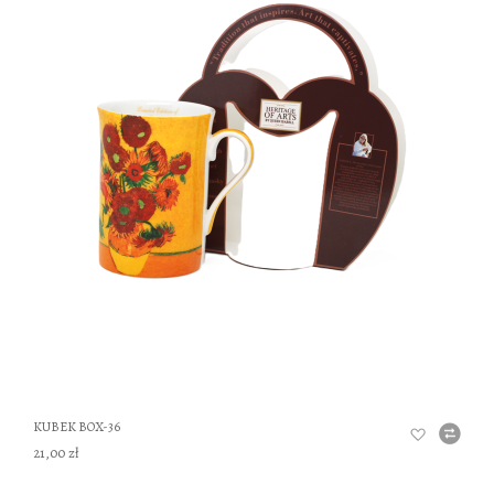
DO
KUBEK BOX-36
21,00 zł