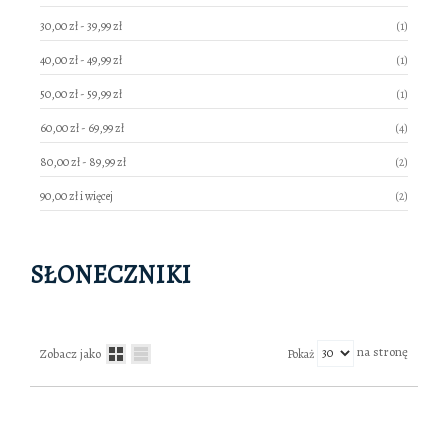
produkt
30,00 zł
-
39,99 zł
1
produkt
40,00 zł
-
49,99 zł
1
produkt
50,00 zł
-
59,99 zł
1
produkty
60,00 zł
-
69,99 zł
4
produkty
80,00 zł
-
89,99 zł
2
produkty
90,00 zł
i więcej
2
SŁONECZNIKI
na stronę
Zobacz jako
Pokaż