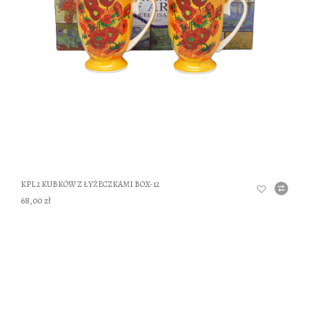
DO
KPL 2 KUBKÓW Z ŁYŻECZKAMI BOX-12
68,00 zł