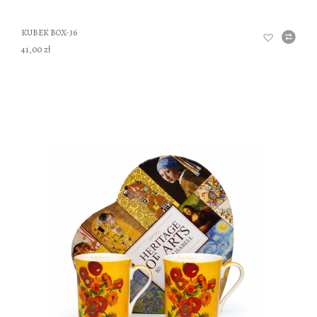
KUBEK BOX-36
41,00 zł
DO