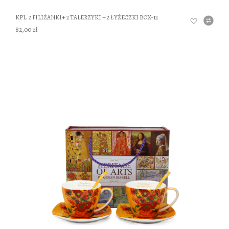
KPL. 2 FILIŻANKI+ 2 TALERZYKI + 2 ŁYŻECZKI BOX-12
82,00 zł
DO