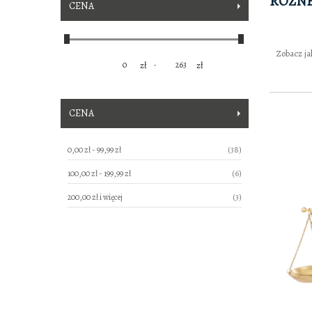
RÓŻN
CENA
Zobacz ja
-
zł
zł
CENA
produkty
0,00 zł
-
99,99 zł
38
produkty
100,00 zł
-
199,99 zł
6
produkty
200,00 zł
i więcej
3