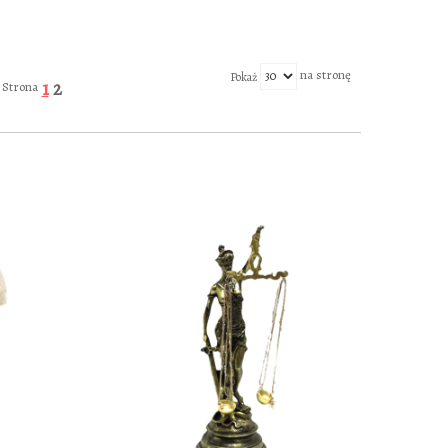
Aktualnie czytasz stronę
Strona
na stronę
Pokaż
1
2
Strona
DODAJ TO KOSZYKA
DODAJ TO 