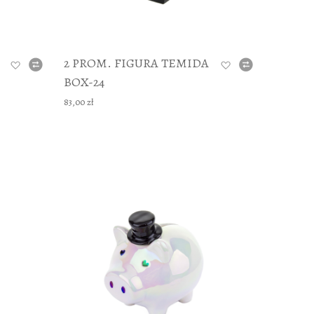
2 PROM. FIGURA TEMIDA
BOX-24
83,00 zł
DODAJ TO KOSZYKA
DODAJ TO 