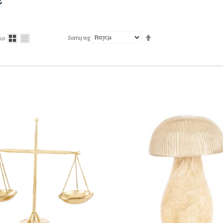
E
Ustaw
kierunek
Sortuj wg
ko
malejący
DODAJ TO KOSZYKA