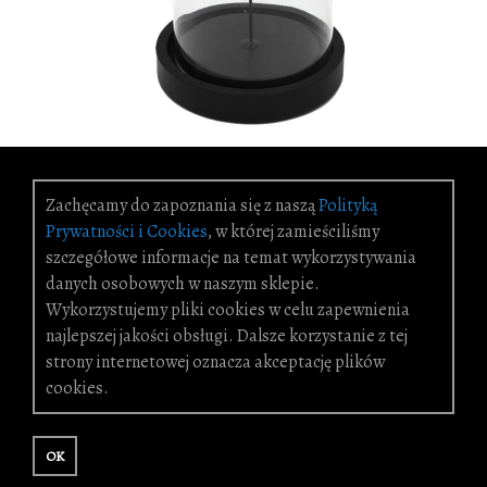
Zachęcamy do zapoznania się z naszą
Polityką
Prywatności i Cookies
, w której zamieściliśmy
3 PROM.DEKORACJA - ZŁOTY MOTYL BOX-12
szczegółowe informacje na temat wykorzystywania
65,00 zł
danych osobowych w naszym sklepie.
Wykorzystujemy pliki cookies w celu zapewnienia
najlepszej jakości obsługi. Dalsze korzystanie z tej
strony internetowej oznacza akceptację plików
cookies.
OK