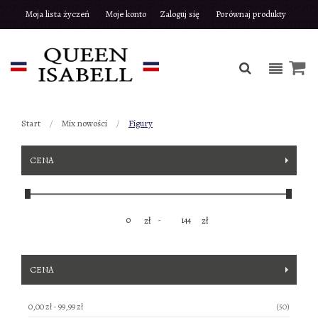
Moja lista życzeń
Moje konto
Zaloguj się
Porównaj produkty
Start
Mix nowości
Figury
CENA
-
zł
zł
CENA
produkty
0,00 zł
-
99,99 zł
50