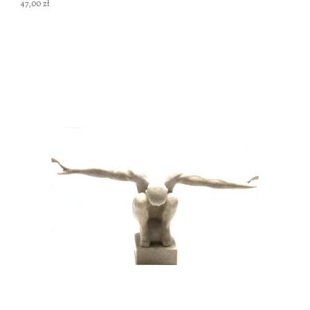
47,00 zł
DO