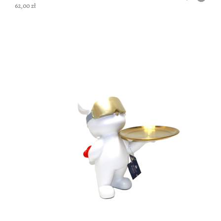
62,00 zł
DO