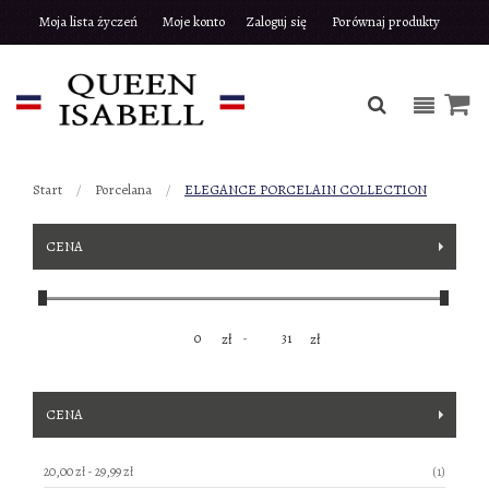
Moja lista życzeń
Moje konto
Zaloguj się
Porównaj produkty
Start
Porcelana
ELEGANCE PORCELAIN COLLECTION
CENA
-
zł
zł
CENA
produkt
20,00 zł
-
29,99 zł
1