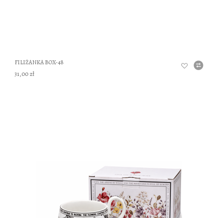
FILIŻANKA BOX-48
31,00 zł
DO