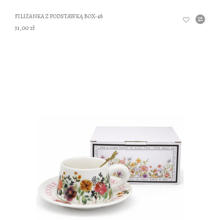
FILIŻANKA Z PODSTAWKĄ BOX-48
31,00 zł
DO