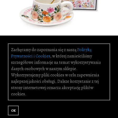
DO
Zachęcamy do zapoznania się z naszą
Polityką
Prywatności i Cookies
, w której zamieściliśmy
szczegółowe informacje na temat wykorzystywania
danych osobowych w naszym sklepie.
FILIŻANKA Z PODSTAWKĄ BOX-48
Wykorzystujemy pliki cookies w celu zapewnienia
31,00 zł
najlepszej jakości obsługi. Dalsze korzystanie z tej
strony internetowej oznacza akceptację plików
cookies.
OK