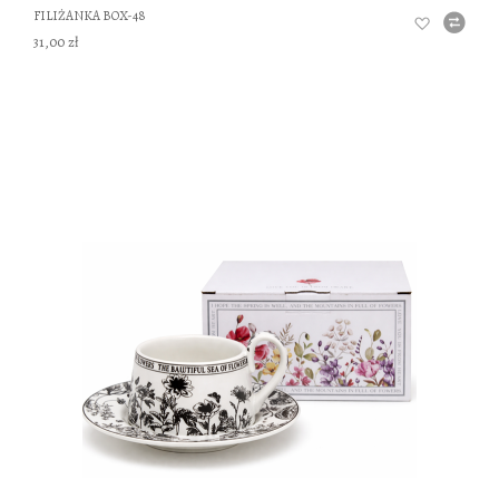
FILIŻANKA BOX-48
31,00 zł
DO