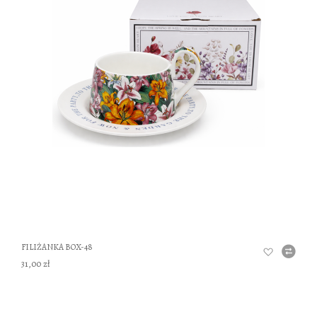
DO
FILIŻANKA BOX-48
31,00 zł