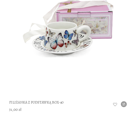
DO
FILIŻANKA Z PODSTAWKĄ BOX-40
31,00 zł