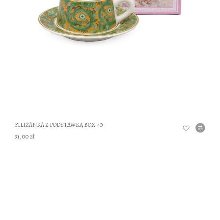
DO
FILIŻANKA Z PODSTAWKĄ BOX-40
31,00 zł