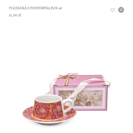
FILIŻANKA Z PODSTAWKĄ BOX-40
31,00 zł
DO