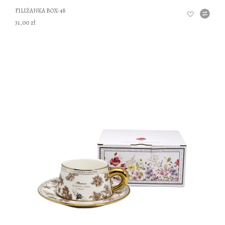
FILIŻANKA BOX-48
31,00 zł
DO