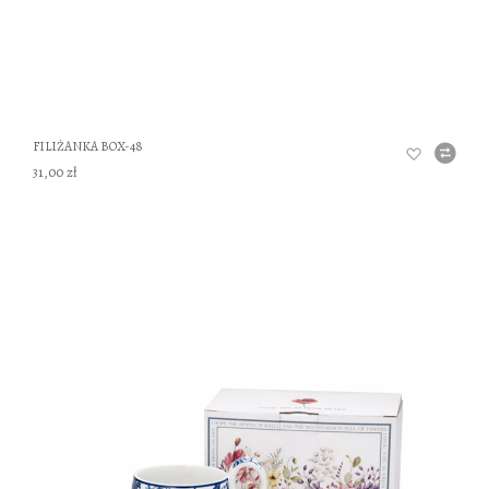
FILIŻANKA BOX-48
31,00 zł
DO