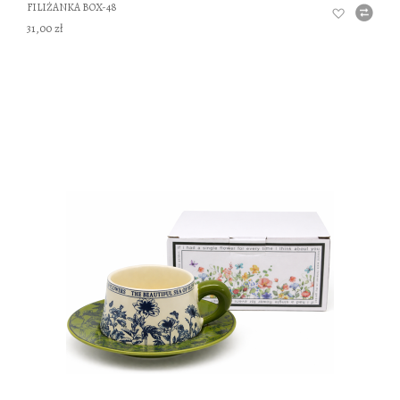
FILIŻANKA BOX-48
31,00 zł
DO