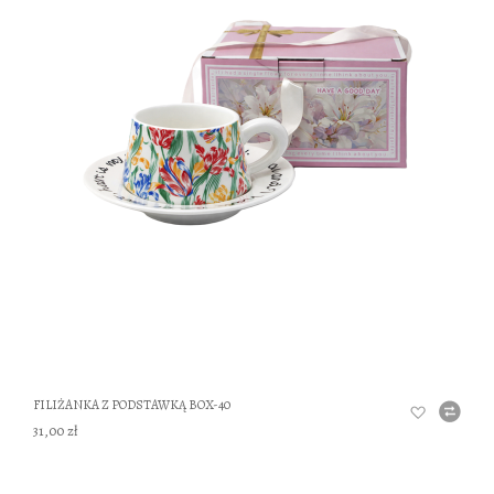
DO
FILIŻANKA Z PODSTAWKĄ BOX-40
31,00 zł