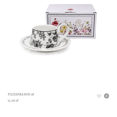
DO
FILIŻANKA BOX-48
31,00 zł