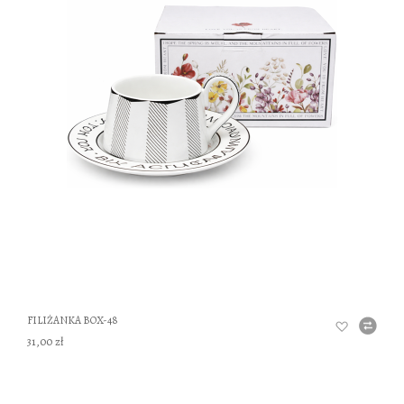
DO
FILIŻANKA BOX-48
31,00 zł