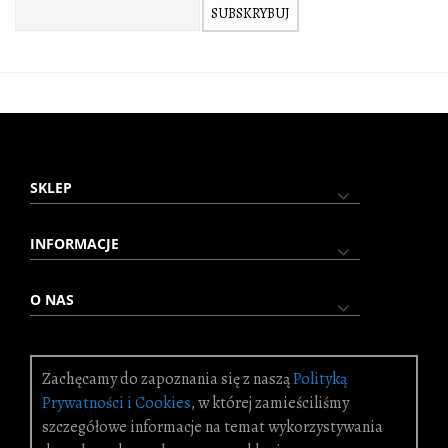
SUBSKRYBUJ
SKLEP
INFORMACJE
O NAS
Zachęcamy do zapoznania się z naszą
Polityką
© 2025 Queen Isabell. Wszystkie prawa zastrzeżone.
Prywatności i Cookies
, w której zamieściliśmy
KONTAKT
szczegółowe informacje na temat wykorzystywania