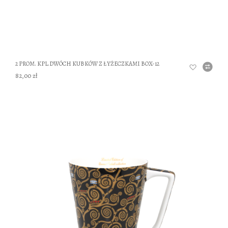
2 PROM. KPL.DWÓCH KUBKÓW Z ŁYŻECZKAMI BOX-12
82,00 zł
DO