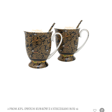
DO
2 PROM.KPL. DWÓCH KUBKÓW Z ŁYŻECZKAMI BOX-12