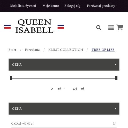
Moja lista życzeń
Moje konto
Zaloguj się
Porównaj produkty
Start
Porcelana
KLIMT COLLECTION
TREE OF LIFE
CENA
-
zł
zł
CENA
produkty
0,00 zł
-
99,99 zł
7