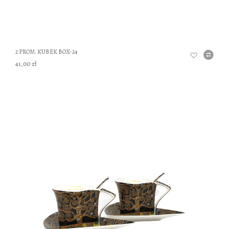
2 PROM. KUBEK BOX-24
41,00 zł
DO