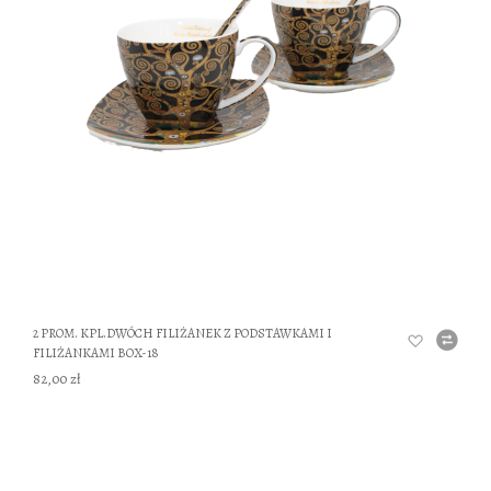
DO
2 PROM. KPL.DWÓCH FILIŻANEK Z PODSTAWKAMI I
FILIŻANKAMI BOX-18
82,00 zł