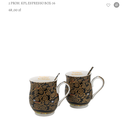
2 PROM. KPL.ESPRESSO BOX-36
68,00 zł
DO