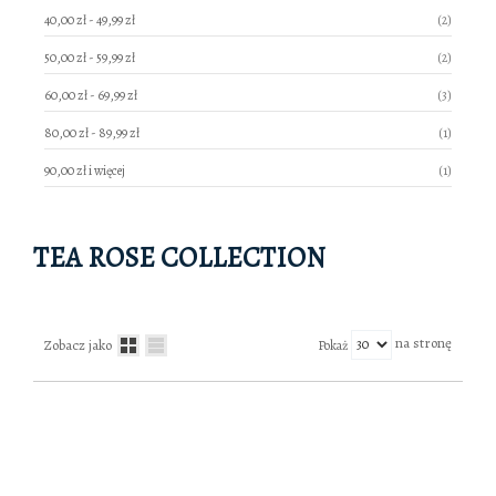
produkty
40,00 zł
-
49,99 zł
2
produkty
50,00 zł
-
59,99 zł
2
produkty
60,00 zł
-
69,99 zł
3
produkt
80,00 zł
-
89,99 zł
1
produkt
90,00 zł
i więcej
1
TEA ROSE COLLECTION
na stronę
Zobacz jako
Pokaż