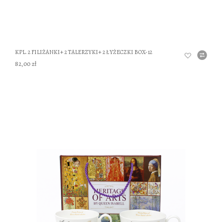
KPL. 2 FILIŻANKI+ 2 TALERZYKI+ 2 ŁYŻECZKI BOX-12
82,00 zł
DO