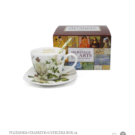
DO
FILIŻANKA+TALERZYK+ŁYŻECZKA BOX-24