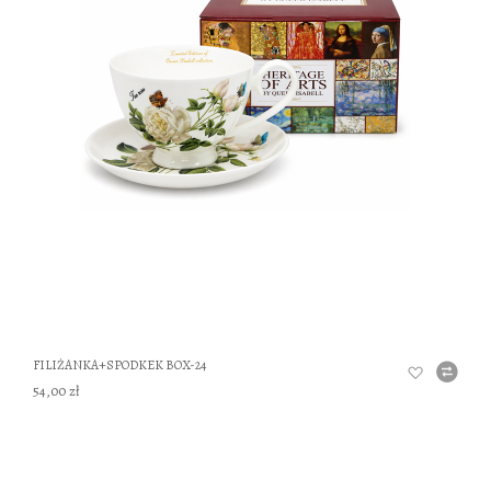
DO
FILIŻANKA+SPODKEK BOX-24
54,00 zł