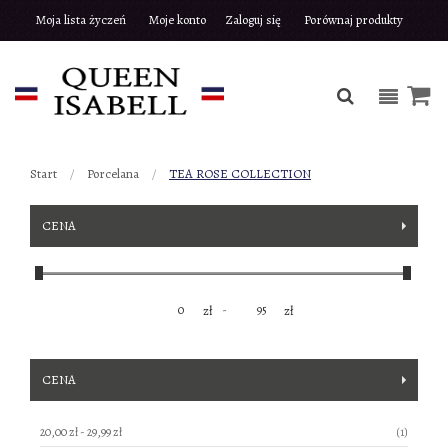
Moja lista życzeń
Moje konto
Zaloguj się
Porównaj produkty
Start
Porcelana
TEA ROSE COLLECTION
CENA
-
zł
zł
CENA
produkt
20,00 zł
-
29,99 zł
1