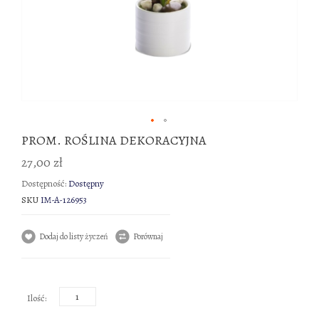
Przejdź
PROM. ROŚLINA DEKORACYJNA
na
27,00 zł
początek
galerii
Dostępność:
Dostępny
SKU
IM-A-126953
Dodaj do listy życzeń
Porównaj
Ilość: